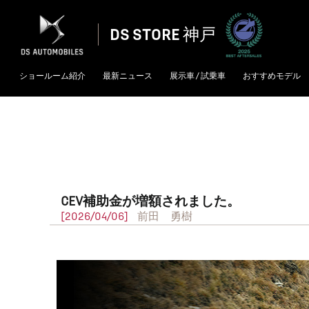
DS STORE 神戸
ショールーム紹介
最新ニュース
展示車 / 試乗車
おすすめモデル
CEV補助金が増額されました。
[2026/04/06]
前田 勇樹