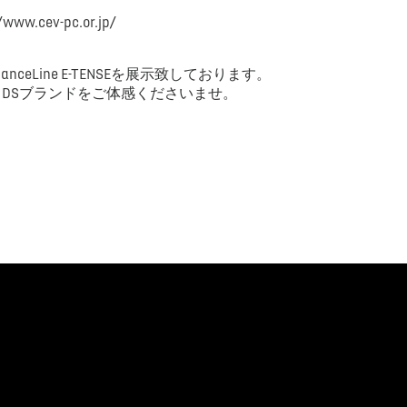
ev-pc.or.jp/
manceLine E-TENSEを展示致しております。
DSブランドをご体感くださいませ。