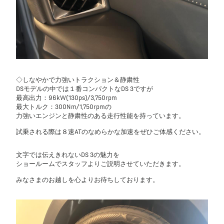
◇しなやかで力強いトラクション＆静粛性
DSモデルの中では１番コンパクトなDS 3ですが
最高出力：96kW(130ps)/3,750rpm
最大トルク：300Nm/1,750rpmの
力強いエンジンと静粛性のある走行性能を持っています。
試乗される際は８速ATのなめらかな加速をぜひご体感ください。
文字では伝えきれないDS 3の魅力を
ショールームでスタッフよりご説明させていただきます。
みなさまのお越しを心よりお待ちしております。